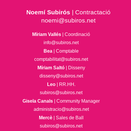
Noemí Subirós
| Contractació
noemi@subiros.net
Míriam Vallés
| Coordinació
info@subiros.net
Bea
| Comptable
comptabilitat@subiros.net
Míriam Saltó
| Disseny
disseny@subiros.net
Leo
| RR.HH.
subiros@subiros.net
Gisela Canals
| Community Manager
administracio@subiros.net
Mercè
| Sales de Ball
subiros@subiros.net