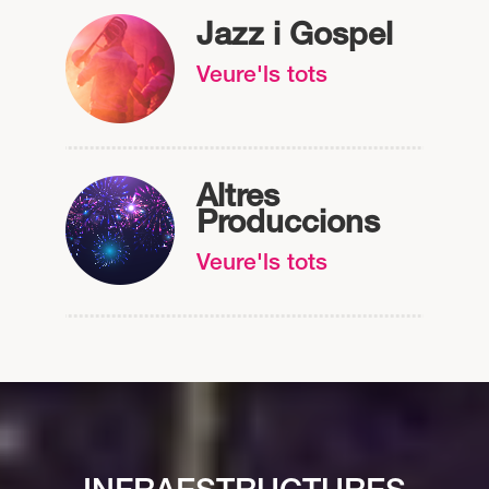
Jazz i Gospel
Veure'ls tots
Altres
Produccions
Veure'ls tots