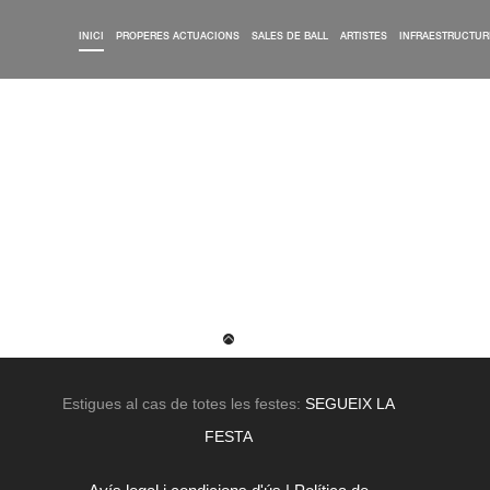
INICI
PROPERES ACTUACIONS
SALES DE BALL
ARTISTES
INFRAESTRUCTUR
Estigues al cas de totes les festes:
SEGUEIX LA
FESTA