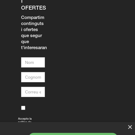
I
OFERTES
Compartim
continguts
i ofertes
que segur
que
t'interesaran
Accepto la
política de
×
privacitat
Veure
aquí