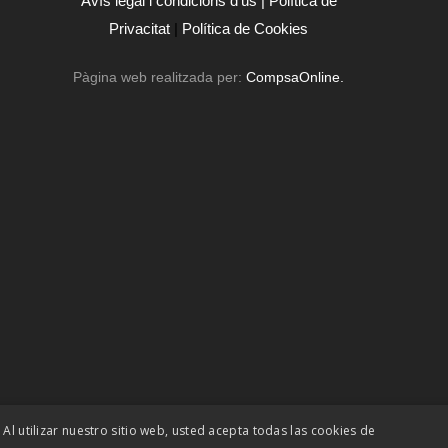
Avís legal i condicions d'ús |
Política de
Privacitat
|
Política de Cookies
Pàgina web realitzada per:
CompsaOnline.
 Al utilizar nuestro sitio web, usted acepta todas las cookies de