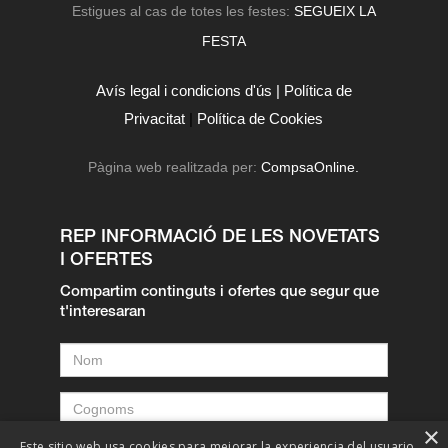
Estigues al cas de totes les festes:
SEGUEIX LA
FESTA
Avís legal i condicions d'ús |
Política de
Privacitat
|
Política de Cookies
Pàgina web realitzada per:
CompsaOnline.
REP INFORMACIÓ DE LES NOVETATS
I OFERTES
Compartim continguts i ofertes que segur que
t'interesaran
×
Este sitio web usa cookies para mejorar la experiencia del usuario.