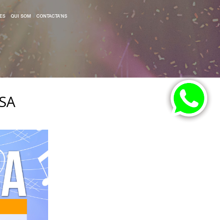
ES
QUI SOM
CONTACTA’NS
SA