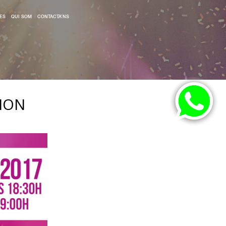
ES
QUI SOM
CONTACTA’NS
AMON