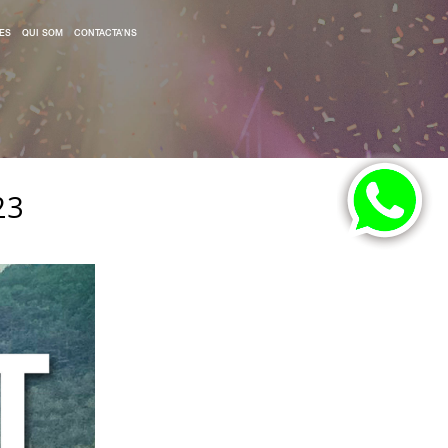
ES
QUI SOM
CONTACTA’NS
23