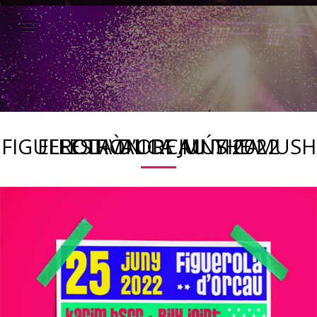
FIGUEROLA D’ORCAU THE MUSH FESTIVAL DE MÚSICA ELECTRÒNICA JUNY 2022