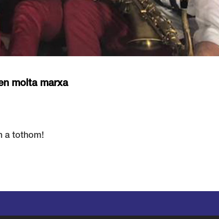
rten molta marxa
n a tothom!