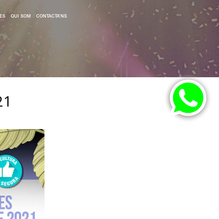
ES
QUI SOM
CONTACTA’NS
21